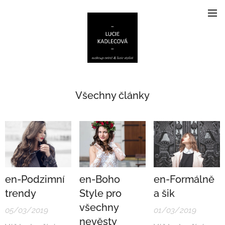
Všechny články
en-Podzimní
en-Boho
en-Formálně
trendy
Style pro
a šik
všechny
05/03/2019
01/03/2019
nevěsty